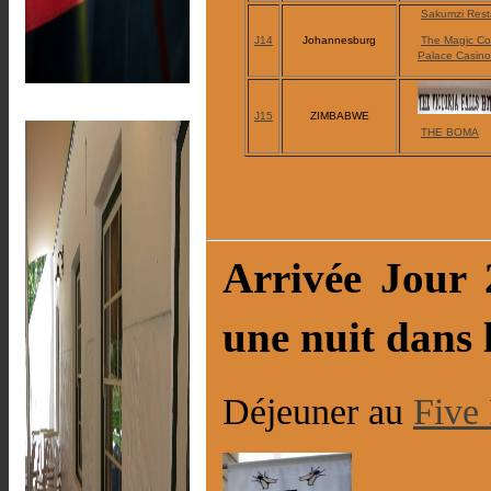
Sakumzi Rest
J14
Johannesburg
The Magic C
Palace Casino
J15
ZIMBABWE
THE BOMA
Arrivée Jour 
une nuit dans 
Déjeuner au
Five 