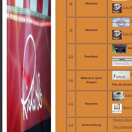
J8
Hluhluwe
Zulu N
J9
Hluhluwe
Zulu N
swa
J10
Swaziland
Malenane (parc
J11
Kruger)
Pas de photos
Suku
J12
Hazyview
Hippo 
Pilgrim's Rest
J13
Johannesburg
The Carnivor