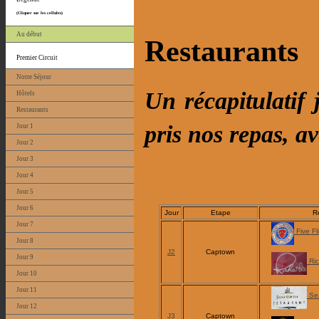
(Cliquer sur les cellules)
Au début
Restaurants
Premier Circuit
Notre Séjour
Un récapitulatif 
Hôtels
Restaurants
pris nos repas, av
Jour 1
Jour 2
Jour 3
Jour 4
Jour 5
Jour 6
Jour
Etape
R
Jour 7
Five Fl
Jour 8
J2
Captown
Jour 9
Ric
Jour 10
Jour 11
Sea
Jour 12
J3
Captown