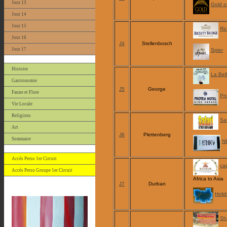
Jour 13
Gold of
Jour 14
Jour 15
Ri
Jour 16
J4
Stellenbosch
Jour 17
Spier
Histoire
La Bell
Gastronomie
J5
George
Faune et Flore
Pr
Vie Locale
Religions
Sa
Art
J6
Plettenberg
Sommaire
N
Accès Perso 1er Circuit
ca
Accès Perso Groupe 1er Circuit
Africa to Asia
J7
Durban
Holi
Sh